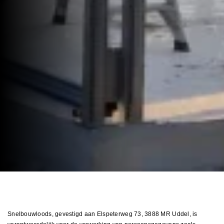
Snelbouwloods, gevestigd aan Elspeterweg 73, 3888 MR Uddel, is