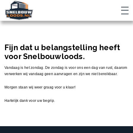
Loodsen
↓
Vergunningen
↓
Fijn dat u belangstelling heeft
→
Loodsen
→
Zelf je loods bouwen
voor Snelbouwloods.
Over ons
↓
→
Vergunningen
→
Je loods laten bouwen
→
Vergunningsvrij bouwen
Vandaag is het zondag. De zondag is voor ons een dag van rust, daarom
Contact
→
→
Standaard oplossingen
Over ons
verwerken wij vandaag geen aanvragen en zijn we niet bereikbaar.
→
→
Veelgestelde vragen
Over Snelbouwloods
Loods samenstellen
→
Projecten
Morgen staan wij weer graag voor u klaar!
→
Vacature Allround werkvoorbereider
Hartelijk dank voor uw begrip.